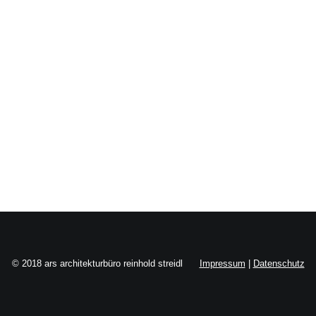
Search
© 2018 ars architekturbüro reinhold streidl
Impressum
|
Datenschutz