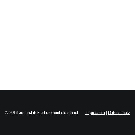
Search
© 2018 ars architekturbüro reinhold streidl
Impressum
|
Datenschutz