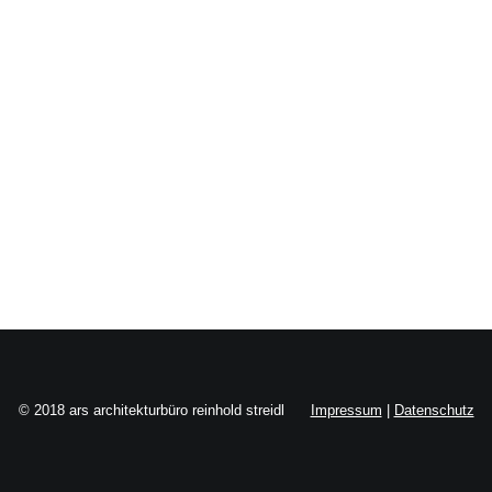
Search
© 2018 ars architekturbüro reinhold streidl
Impressum
|
Datenschutz