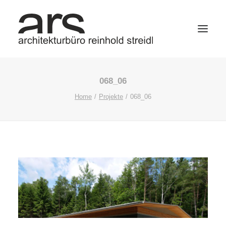
068_06
Home
Projekte
068_06