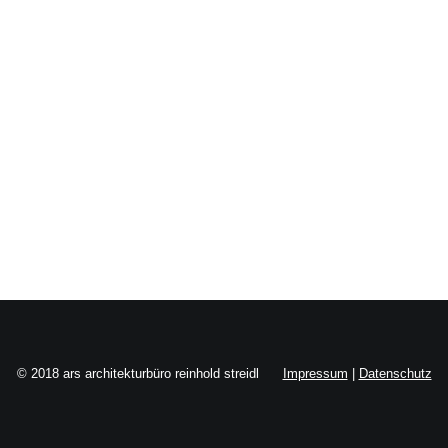
Search
© 2018 ars architekturbüro reinhold streidl
Impressum
|
Datenschutz