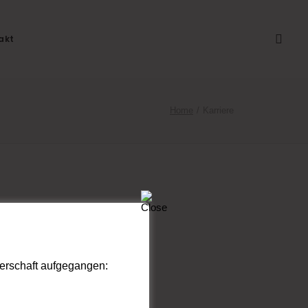
akt
Home
Karriere
tnerschaft aufgegangen: