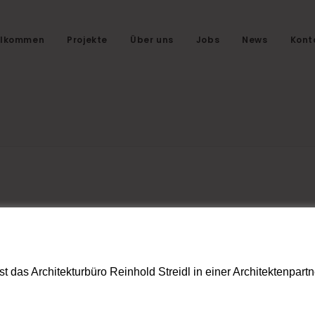
llkommen
Projekte
Über uns
Jobs
News
Kont
t das Architekturbüro Reinhold Streidl in einer Architektenpar