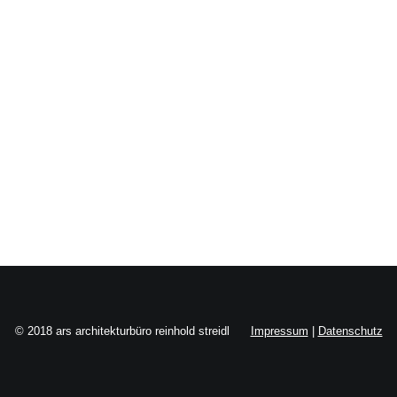
Search
© 2018 ars architekturbüro reinhold streidl
Impressum
|
Datenschutz