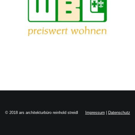
Search
© 2018 ars architekturbüro reinhold streidl
Impressum
|
Datenschutz